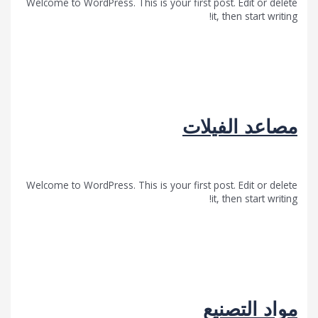
Welcome to WordPress. This is your first post. Edit or 
it, then start 
لمزيد »
عد الفيلات
Uncategorized
/
Fwarsna
Welcome to WordPress. This is your first post. Edit or 
it, then start 
لمزيد »
 التصنيع