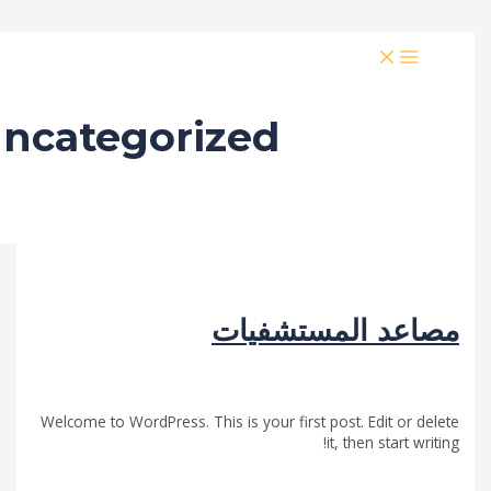
MAI
MEN
فيات
Uncategorized
عد المستشفيات
Uncategorized
/
Fwarsna
Welcome to WordPress. This is your first post. Edit or 
it, then start 
لمزيد »